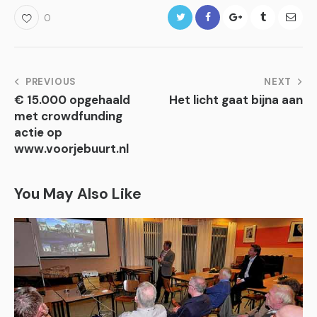
Twitter
Facebook
Google+
Tumblr
E-
0
mail
Bericht
PREVIOUS
NEXT
€ 15.000 opgehaald
Het licht gaat bijna aan
navigatie
met crowdfunding
actie op
www.voorjebuurt.nl
You May Also Like