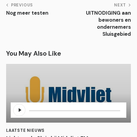
Bericht
PREVIOUS
NEXT
Nog meer testen
UITNODIGING aan
navigatie
bewoners en
ondernemers
Sluisgebied
You May Also Like
Audiospeler
LAATSTE NIEUWS